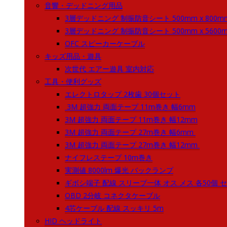
音響・デッドニング用品
3層デッドニング 制振防音シート 500mm x 800m
3層デッドニング 制振防音シート 500mm x 5600
OFC スピーカーケーブル
キッズ用品・遊具
次世代 エアー遊具 室内対応
工具・便利グッズ
エレクトロタップ 2枚歯 30個セット
3M 超強力 両面テープ 11m巻き 幅6mm
3M 超強力 両面テープ 11m巻き 幅12mm
3M 超強力 両面テープ 27m巻き 幅6mm
3M 超強力 両面テープ 27m巻き 幅12mm
ナイフレステープ 10m巻き
実測値 8000lm 爆光 バックランプ
ギボシ端子 配線 スリーブ一体 オス メス 各50個 セッ
OBD 2分岐 コネクタケーブル
4芯ケーブル 配線 スッキリ 5m
HID ヘッドライト