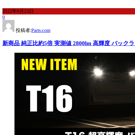
2022年6月23日
0
投稿者:
Parts-com
新商品 純正比約5倍 実測値 2800lm 高輝度 バック